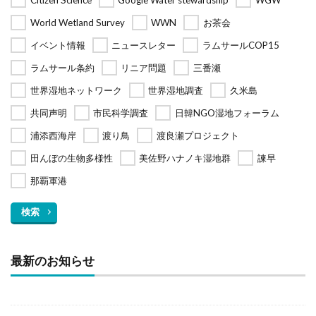
World Wetland Survey
WWN
お茶会
イベント情報
ニュースレター
ラムサールCOP15
ラムサール条約
リニア問題
三番瀬
世界湿地ネットワーク
世界湿地調査
久米島
共同声明
市民科学調査
日韓NGO湿地フォーラム
浦添西海岸
渡り鳥
渡良瀬プロジェクト
田んぼの生物多様性
美佐野ハナノキ湿地群
諫早
那覇軍港
検索
最新のお知らせ