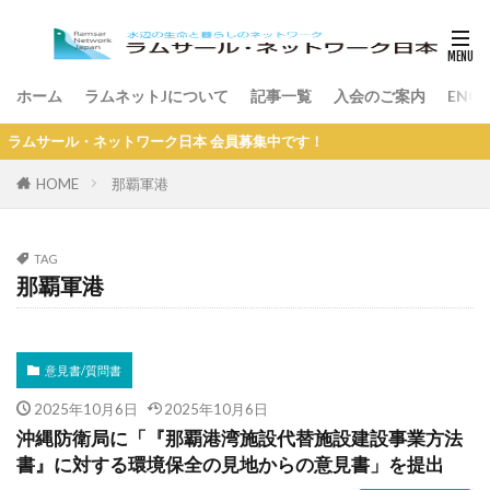
ホーム
ラムネットJについて
記事一覧
入会のご案内
ENGL
ムサール・ネットワーク日本 会員募集中です！
HOME
那覇軍港
TAG
那覇軍港
意見書/質問書
2025年10月6日
2025年10月6日
沖縄防衛局に「『那覇港湾施設代替施設建設事業方法
書』に対する環境保全の見地からの意見書」を提出