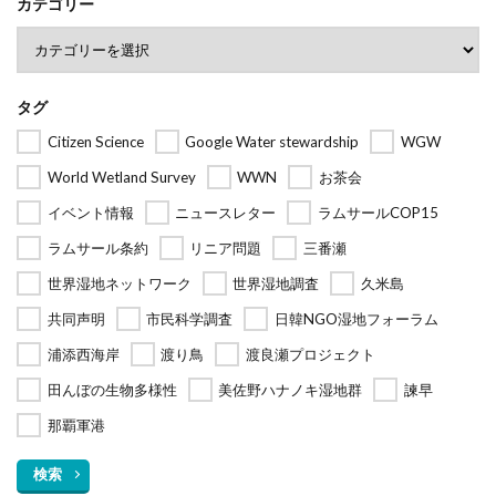
カテゴリー
タグ
Citizen Science
Google Water stewardship
WGW
World Wetland Survey
WWN
お茶会
イベント情報
ニュースレター
ラムサールCOP15
ラムサール条約
リニア問題
三番瀬
世界湿地ネットワーク
世界湿地調査
久米島
共同声明
市民科学調査
日韓NGO湿地フォーラム
浦添西海岸
渡り鳥
渡良瀬プロジェクト
田んぼの生物多様性
美佐野ハナノキ湿地群
諫早
那覇軍港
検索