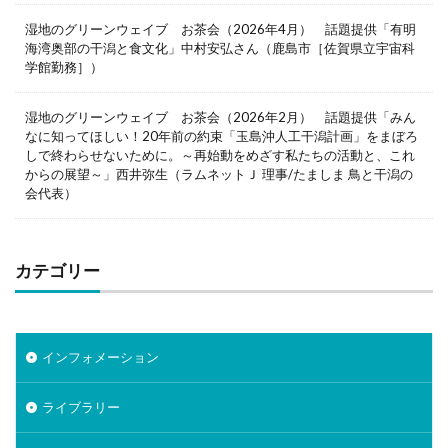
湿地のグリーンウェイブ お茶会（2026年4月） 話題提供「有明
海湾奥部の干潟と食文化」中村安弘さん（鹿島市［佐賀県立宇宙科
学館勤務］）
湿地のグリーンウェイブ お茶会（2026年2月） 話題提供「みん
なに知ってほしい！20年前の約束「玉島沖人工干潟計画」をまぼろ
しで終わらせないために。～再始動をめざす私たちの活動と、これ
からの展望～」西井弥生（ラムネットＪ 理事/たましま 鳥と干潟の
会代表）
カテゴリー
インフォメーション
ライブラリー