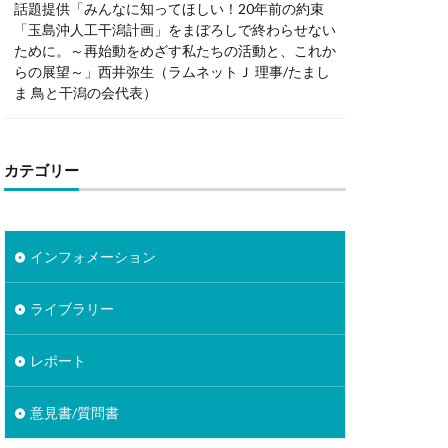
話題提供「みんなに知ってほしい！20年前の約束
「玉島沖人工干潟計画」をまぼろしで終わらせない
ために。～再始動をめざす私たちの活動と、これか
らの展望～」西井弥生（ラムネットＪ 理事/たまし
ま 鳥と干潟の会代表）
カテゴリー
インフォメーション
ライブラリー
レポート
意見書/質問書