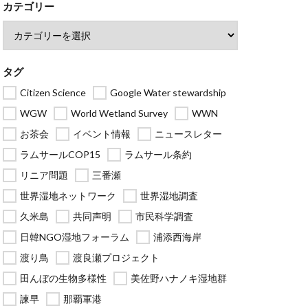
カテゴリー
タグ
Citizen Science
Google Water stewardship
WGW
World Wetland Survey
WWN
お茶会
イベント情報
ニュースレター
ラムサールCOP15
ラムサール条約
リニア問題
三番瀬
世界湿地ネットワーク
世界湿地調査
久米島
共同声明
市民科学調査
日韓NGO湿地フォーラム
浦添西海岸
渡り鳥
渡良瀬プロジェクト
田んぼの生物多様性
美佐野ハナノキ湿地群
諫早
那覇軍港