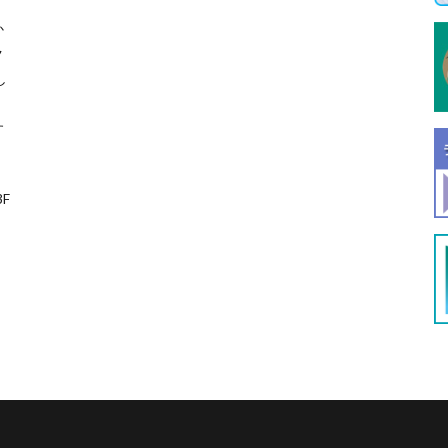
か
ク
し
、
す
F