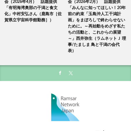
会（2026年4月） 話題提供
会（2026年2月） 話題提供
「有明海湾奥部の干潟と食文
「みんなに知ってほしい！20年
化」中村安弘さん（鹿島市［佐
前の約束「玉島沖人工干潟計
賀県立宇宙科学館勤務］）
画」をまぼろしで終わらせない
ために。～再始動をめざす私た
ちの活動と、これからの展望
～」西井弥生（ラムネットＪ 理
事/たましま 鳥と干潟の会代
表）