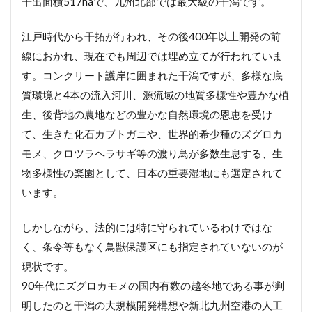
干出面積517haで、九州北部では最大級の干潟です。
江戸時代から干拓が行われ、その後400年以上開発の前
線におかれ、現在でも周辺では埋め立てが行われていま
す。コンクリート護岸に囲まれた干潟ですが、多様な底
質環境と4本の流入河川、源流域の地質多様性や豊かな植
生、後背地の農地などの豊かな自然環境の恩恵を受け
て、生きた化石カブトガニや、世界的希少種のズグロカ
モメ、クロツラヘラサギ等の渡り鳥が多数生息する、生
物多様性の楽園として、日本の重要湿地にも選定されて
います。
しかしながら、法的には特に守られているわけではな
く、条令等もなく鳥獣保護区にも指定されていないのが
現状です。
90年代にズグロカモメの国内有数の越冬地である事が判
明したのと干潟の大規模開発構想や新北九州空港の人工