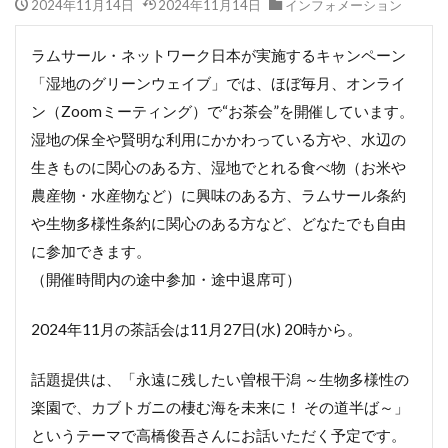
2024年11月14日
2024年11月14日
インフォメーション
ラムサール・ネットワーク日本が実施するキャンペーン
「湿地のグリーンウェイブ」では、ほぼ毎月、オンライ
ン（Zoomミーティング）で“お茶会”を開催しています。
湿地の保全や賢明な利用にかかわっている方や、水辺の
生きものに関心のある方、湿地でとれる食べ物（お米や
農産物・水産物など）に興味のある方、ラムサール条約
や生物多様性条約に関心のある方など、どなたでも自由
に参加できます。
（開催時間内の途中参加・途中退席可）
2024年11月の茶話会は11月27日(水) 20時から。
話題提供は、「永遠に残したい曽根干潟 ～生物多様性の
楽園で、カブトガニの棲む海を未来に！ その道半ば～」
というテーマで高橋俊吾さんにお話いただく予定です。