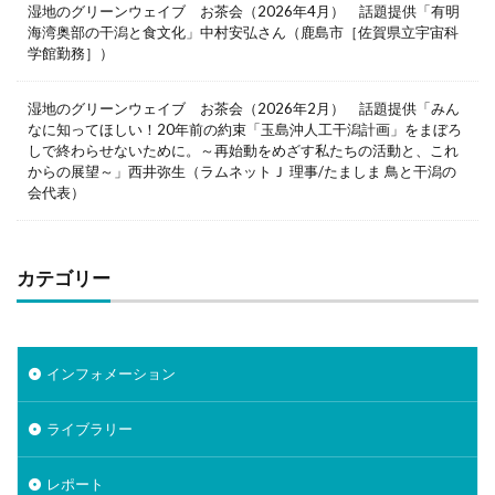
湿地のグリーンウェイブ お茶会（2026年4月） 話題提供「有明
海湾奥部の干潟と食文化」中村安弘さん（鹿島市［佐賀県立宇宙科
学館勤務］）
湿地のグリーンウェイブ お茶会（2026年2月） 話題提供「みん
なに知ってほしい！20年前の約束「玉島沖人工干潟計画」をまぼろ
しで終わらせないために。～再始動をめざす私たちの活動と、これ
からの展望～」西井弥生（ラムネットＪ 理事/たましま 鳥と干潟の
会代表）
カテゴリー
インフォメーション
ライブラリー
レポート