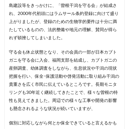
島建設等をきっかけに、「曽根干潟を守る会」が結成さ
れ、2000年代初頭にはラムサール条約登録に向けて盛り
上がりましたが、登録のための生物学的要件は十分に満
たしているものの、法的整備や地元の理解、賛同が得ら
れず頓挫してしまいました。
守る会も休止状態となり、その会員の一部が日本カブト
ガニを守る会に入会、福岡支部を結成し、カブトガニの
産卵調査、幼体調査をしながら、生息状況や干潟の現状
把握を行い、保全･保護活動や啓発活動に取り組み干潟の
貴重さを広く市民に伝えているところです。長期モニタ
リングも30年近く継続してきたことで、様々な曽根の特
性も見えてきました。周辺での様々な工事や開発の影響
も懸念されるような状況が続いていますが、
個別に対応しながら何とか保全できていると言えるかも